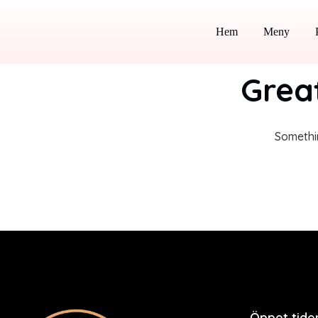
Hem
Meny
Great
Somethin
Öppet tide