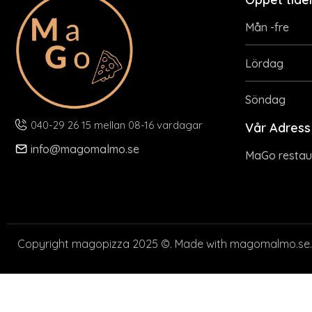
Mån -fre
Lördag
Söndag
040-29 26 15 mellan 08-16 vardagar
Vår Adress
info@magomalmo.se
MaGo restau
Copyright magopizza 2025 ©. Made with magomalmo.se.