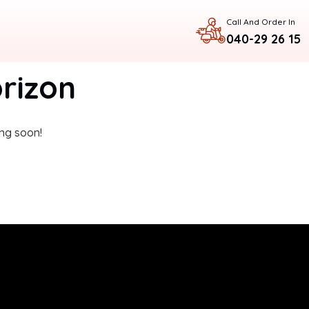
Call And Order In
040-29 26 15
orizon
ing soon!