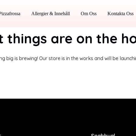
Pizzafrossa
Allergier & Innehåll
Om Oss
Kontakta Oss
 things are on the h
g big is brewing! Our store is in the works and will be launch
r
Snabbval